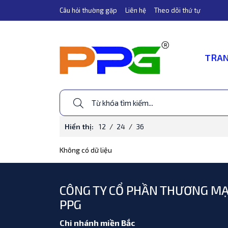
Câu hỏi thường gặp
Liên hệ
Theo dõi thứ tự
TRAN
Hiển thị:
12
/
24
/
36
Không có dữ liệu
CÔNG TY CỔ PHẦN THƯƠNG MẠ
PPG
Chi nhánh miền Bắc