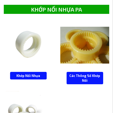
KHỚP NỐI NHỰA PA
Khớp Nối Nhựa
Các Thông Số Khớp
Nối