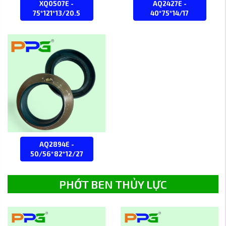
XQ0507E -
AQ2427E -
75*121*13/20.5
40*75*14/17
AQ2894E -
50/56*82*12/27
PHỚT BEN THỦY LỰC