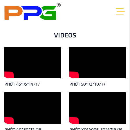
VIDEOS
PHỚT 45*75*14/17
PHỚT 50*72*10/17
PHỚT 40*80*12/18
PHỚT XQ1400E_30*67*9/16