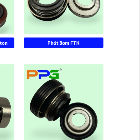
iton
Phớt Bơm FTK