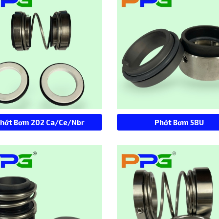
hớt Bơm 202 Ca/Ce/Nbr
Phớt Bơm 58U