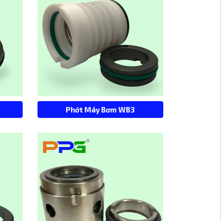
Phớt Máy Bơm WB3