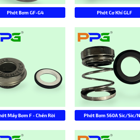
Phớt Bơm GF-G4
Phớt Cơ Khí GLF
hớt Máy Bơm F - Chén Rời
Phớt Bơm 560A Sic/Sic/