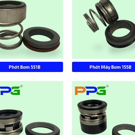
Phớt Bơm 551B
Phớt Máy Bơm 155B