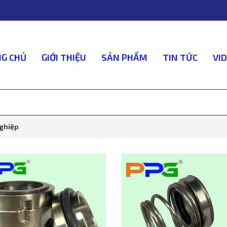
G CHỦ
GIỚI THIỆU
SẢN PHẨM
TIN TỨC
VI
ghiệp