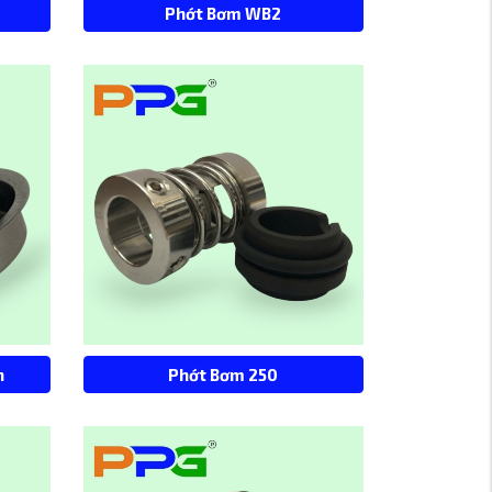
Phớt Bơm WB2
n
Phớt Bơm 250