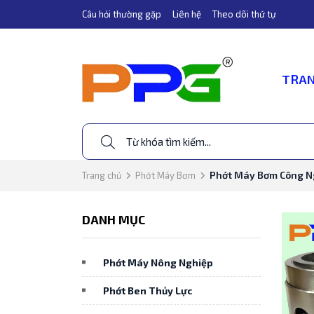
Câu hỏi thường gặp
Liên hệ
Theo dõi thứ tự
TRAN
Phớt Máy Bơm Công N
Trang chủ
Phớt Máy Bơm
DANH MỤC
Phớt Máy Nông Nghiệp
Phớt Ben Thủy Lực