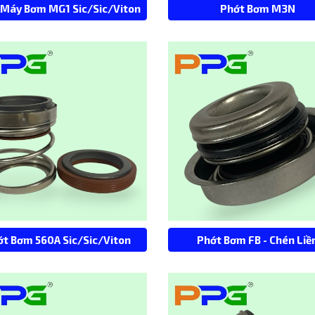
 Máy Bơm MG1 Sic/Sic/Viton
Phớt Bơm M3N
ớt Bơm 560A Sic/Sic/Viton
Phớt Bơm FB - Chén Liề