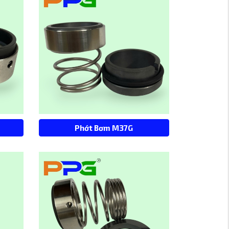
Phớt Bơm M37G