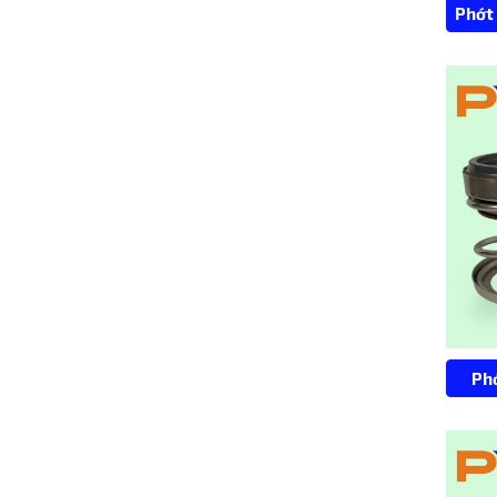
Phớt
Ph