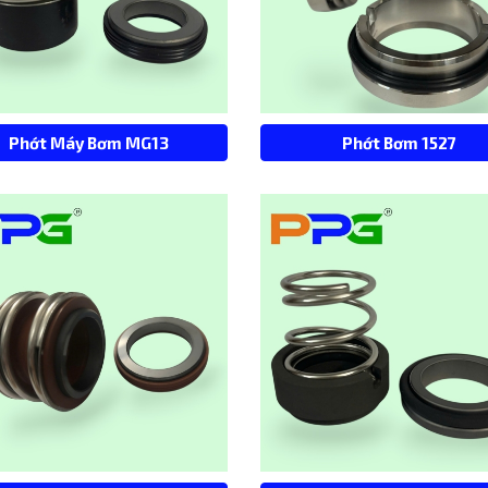
Phớt Máy Bơm MG13
Phớt Bơm 1527