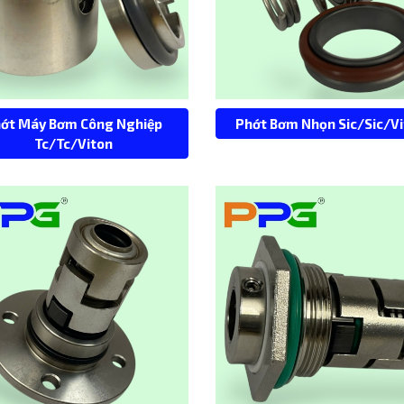
ớt Máy Bơm Công Nghiệp
Phớt Bơm Nhọn Sic/Sic/V
Tc/Tc/Viton