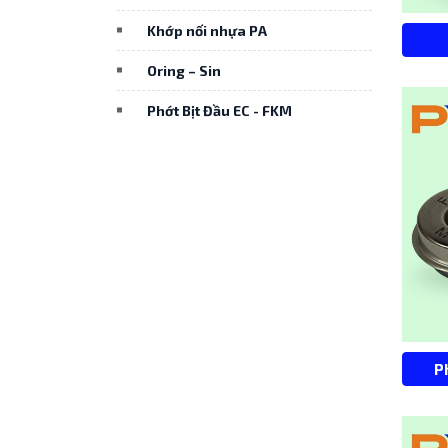
Khớp nối nhựa PA
Oring – Sin
Phớt Bịt Đầu EC - FKM
P