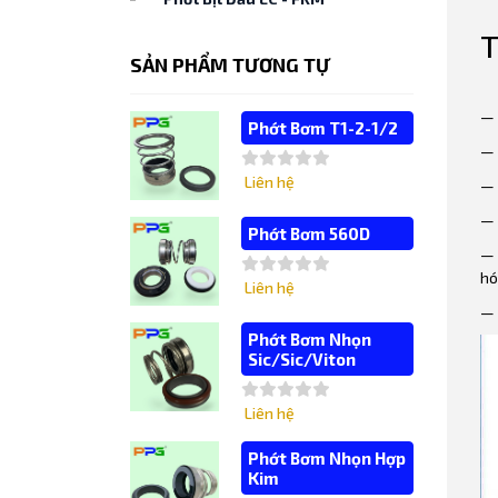
T
SẢN PHẨM TƯƠNG TỰ
— 
Phớt Bơm T1-2-1/2
— 
Liên hệ
— 
— 
Phớt Bơm 560D
— 
hó
Liên hệ
— 
Phớt Bơm Nhọn
Sic/Sic/Viton
Liên hệ
Phớt Bơm Nhọn Hợp
Kim