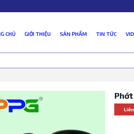
G CHỦ
GIỚI THIỆU
SẢN PHẨM
TIN TỨC
VI
Phớt
Liên