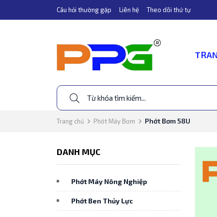
Câu hỏi thường gặp
Liên hệ
Theo dõi thứ tự
TRAN
Phớt Bơm 58U
Trang chủ
Phớt Máy Bơm
DANH MỤC
Phớt Máy Nông Nghiệp
Phớt Ben Thủy Lực