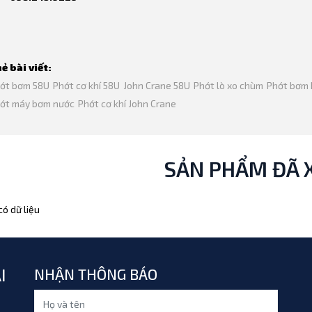
ẻ bài viết:
ớt bơm 58U
Phớt cơ khí 58U
John Crane 58U
Phớt lò xo chùm
Phớt bơm 
ớt máy bơm nước
Phớt cơ khí John Crane
SẢN PHẨM ĐÃ 
ó dữ liệu
I
NHẬN THÔNG BÁO