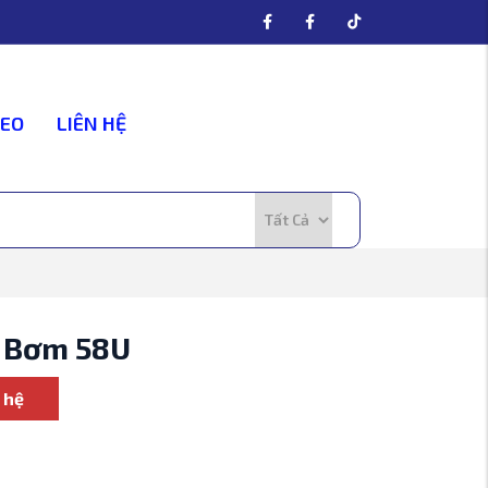
DEO
LIÊN HỆ
 Bơm 58U
 hệ