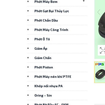
Phớt Máy Bơm
Phớt Gạt Bụi Thủy Lực
Phớt Chắn Dầu
Phớt Máy Công Trình
Phớt Ô Tô
Giảm Áp
Giảm Chấn
Phớt Piston
Phớt Máy nén khí PTFE
Khớp nối nhựa PA
Oring – Sin
Phớt Bịt Đầu EC - FKM