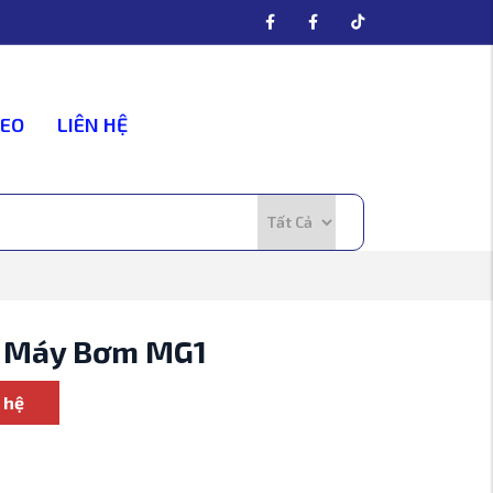
DEO
LIÊN HỆ
 Máy Bơm MG1
 hệ