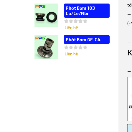
tố
Phớt Bơm 103
Ca/Ce/Nbr
— 
(-
Liên hệ
— 
Phớt Bơm GF-G4
— 
K
Liên hệ
— 