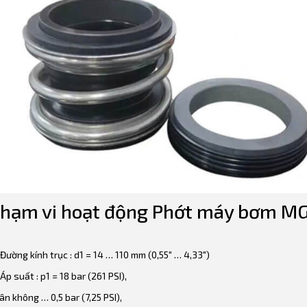
hạm vi hoạt động Phớt máy bơm M
Đường kính trục : d1 = 14 … 110 mm (0,55″ … 4,33″)
Áp suất : p1 = 18 bar (261 PSI),
ân không … 0,5 bar (7,25 PSI),