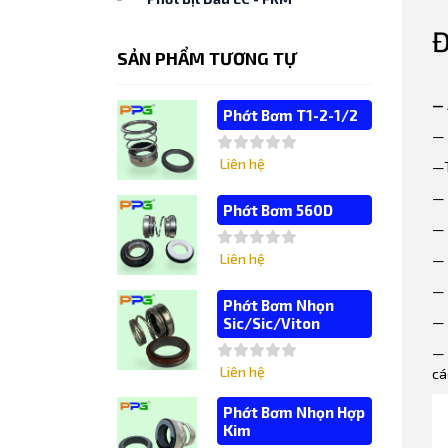
Đ
SẢN PHẨM TƯƠNG TỰ
—
Phớt Bơm T1-2-1/2
— 
Liên hệ
—T
— 
Phớt Bơm 560D
— 
Liên hệ
— 
— 
Phớt Bơm Nhọn
— 
Sic/Sic/Viton
— 
Liên hệ
cá
Phớt Bơm Nhọn Hợp
Kim