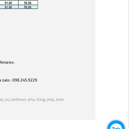
 Amarex.
a zalo : 098.245.9229
ao_su_bellows
phụ_tùng_máy_bơm