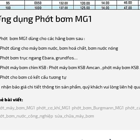
ng dụng Phớt bơm MG1
Phớt bơm MG1 dùng cho các hãng bơm sau :
Phớt dùng cho máy bơm nước, bơm hoá chất, bơm nước nóng
Phớt bơm trục ngang Ebara, grundfos…
Phớt máy bơm chìm KSB : Phớt máy bơm KSB Amcan , phớt máy bơm KSB
Phớt cho bơm có kết cấu tương tự
 nhận báo giá chi tiết thông tin sản phẩm, quý khách vui lòng liên hệ qu
ẻ bài viết:
ớt_máy_bơm_MG1
phớt_cơ_khí_MG1
phớt_bơm_Burgmann_MG1
phớt_c
ớt_bơm_nước_công_nghiệp
sửa_chữa_máy_bơm