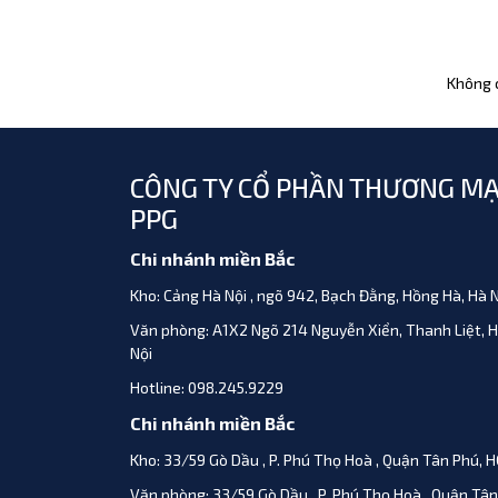
Không c
CÔNG TY CỔ PHẦN THƯƠNG MẠ
PPG
Chi nhánh miền Bắc
Kho:
Cảng Hà Nội , ngõ 942, Bạch Đằng, Hồng Hà, Hà N
Văn phòng:
A1X2 Ngõ 214 Nguyễn Xiển, Thanh Liệt, 
Nội
Hotline:
098.245.9229
Chi nhánh miền Bắc
Kho:
33/59 Gò Dầu , P. Phú Thọ Hoà , Quận Tân Phú, 
Văn phòng:
33/59 Gò Dầu , P. Phú Thọ Hoà , Quận Tân