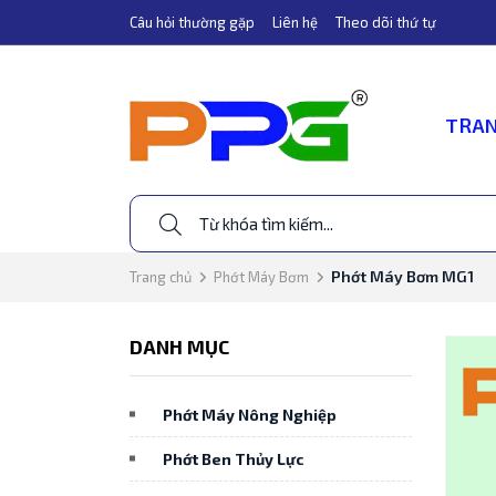
Câu hỏi thường gặp
Liên hệ
Theo dõi thứ tự
TRAN
Phớt Máy Bơm MG1
Trang chủ
Phớt Máy Bơm
DANH MỤC
Phớt Máy Nông Nghiệp
Phớt Ben Thủy Lực