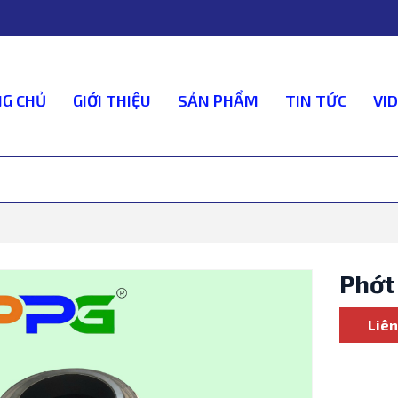
G CHỦ
GIỚI THIỆU
SẢN PHẨM
TIN TỨC
VI
Phớt
Liên