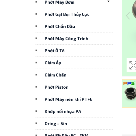
Phớt Máy Bơm
Phớt Gạt Bụi Thủy Lực
Phớt Chắn Dầu
Phớt Máy Công Trình
Phớt Ô Tô
Giảm Áp
Giảm Chấn
Phớt Piston
Phớt Máy nén khí PTFE
Khớp nối nhựa PA
Oring – Sin
Phớt Bịt Đầu EC - FKM