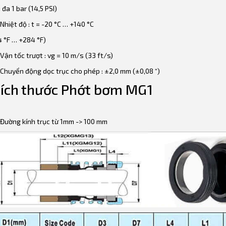
i đa 1 bar (14,5 PSI)
Nhiệt độ : t = -20 °C … +140 °C
4 °F … +284 °F)
Vận tốc trượt : vg = 10 m/s (33 ft/s)
Chuyển động dọc trục cho phép : ±2,0 mm (±0,08 “)
ích thước Phớt bơm MG1
Đường kính trục từ 1mm -> 100 mm