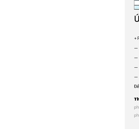
Ứ
+ 
— 
— 
— 
— 
Để
Th
ph
ph