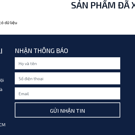
SẢN PHẨM ĐÃ 
ó dữ liệu
I
NHẬN THÔNG BÁO
ội
Hà
GỬI NHẬN TIN
HCM