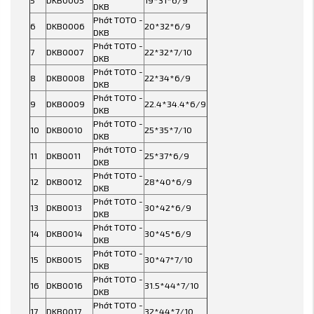
5
DKB0005
19*31*6/9
DKB
Phớt TOTO -
6
DKB0006
20*32*6/9
DKB
Phớt TOTO -
7
DKB0007
22*32*7/10
DKB
Phớt TOTO -
8
DKB0008
22*34*6/9
DKB
Phớt TOTO -
9
DKB0009
22.4*34.4*6/9
DKB
Phớt TOTO -
10
DKB0010
25*35*7/10
DKB
Phớt TOTO -
11
DKB0011
25*37*6/9
DKB
Phớt TOTO -
12
DKB0012
28*40*6/9
DKB
Phớt TOTO -
13
DKB0013
30*42*6/9
DKB
Phớt TOTO -
14
DKB0014
30*45*6/9
DKB
Phớt TOTO -
15
DKB0015
30*47*7/10
DKB
Phớt TOTO -
16
DKB0016
31.5*44*7/10
DKB
Phớt TOTO -
17
DKB0017
32*44*7/10