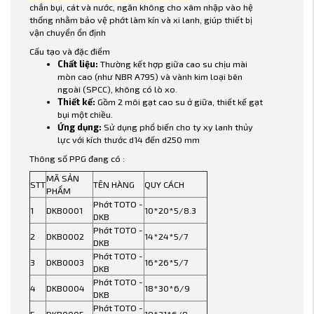
chắn bụi, cát và nước, ngăn không cho xâm nhập vào hệ
thống nhằm bảo vệ phớt làm kín và xi lanh, giúp thiết bị
vận chuyển ổn định
Cấu tạo và đặc điểm
Chất liệu:
Thường kết hợp giữa cao su chịu mài
mòn cao (như NBR A795) và vành kim loại bên
ngoài (SPCC), không có lò xo.
Thiết kế:
Gồm 2 môi gạt cao su ở giữa, thiết kế gạt
bụi một chiều.
Ứng dụng:
Sử dụng phổ biến cho ty xy lanh thủy
lực với kích thước d14 đến d250 mm
Thông số PPG đang có :
MÃ SẢN
STT
TÊN HÀNG
QUY CÁCH
PHẨM
Phớt TOTO -
1
DKB0001
10*20*5/8.3
DKB
Phớt TOTO -
2
DKB0002
14*24*5/7
DKB
Phớt TOTO -
3
DKB0003
16*26*5/7
DKB
Phớt TOTO -
4
DKB0004
18*30*6/9
DKB
Phớt TOTO -