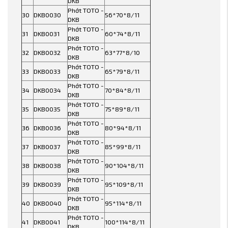
DKB
Phớt TOTO -
30
DKB0030
56*70*8/11
DKB
Phớt TOTO -
31
DKB0031
60*74*8/11
DKB
Phớt TOTO -
32
DKB0032
63*77*8/10
DKB
Phớt TOTO -
33
DKB0033
65*79*8/11
DKB
Phớt TOTO -
34
DKB0034
70*84*8/11
DKB
Phớt TOTO -
35
DKB0035
75*89*8/11
DKB
Phớt TOTO -
36
DKB0036
80*94*8/11
DKB
Phớt TOTO -
37
DKB0037
85*99*8/11
DKB
Phớt TOTO -
38
DKB0038
90*104*8/11
DKB
Phớt TOTO -
39
DKB0039
95*109*8/11
DKB
Phớt TOTO -
40
DKB0040
95*114*8/11
DKB
Phớt TOTO -
41
DKB0041
100*114*8/11
DKB