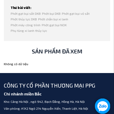
Thẻ bài viết:
Phớt gạt bụi sắt DKB
Phớt bụi DKB
Phớt gạt bụi vỏ sắt
Phớt thủy lực DKB
Phớt chắn bụi xi lanh
Phớt máy công trình
Phớt gạt bụi NOK
Phụ tùng xi lanh thủy lực
SẢN PHẨM ĐÃ XEM
Không có dữ liệu
CÔNG TY CỔ PHẦN THƯƠNG MẠI PPG
Chi nhánh miền Bắc
Kho:
Cảng Hà Nội , ngõ 942, Bạch Đằng, Hồng Hà, Hà Nội
Văn phòng:
A1X2 Ngõ 214 Nguyễn Xiển, Thanh Liệt, Hà Nội