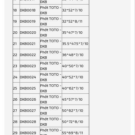
DKB
Phớt TOTO -
18
DKB0018
32*52*7/10
DKB
Phớt TOTO -
19
DKB0019
32*52*8/11
DKB
Phớt TOTO -
20
DKB0020
35*47*7/10
DKB
Phớt TOTO -
21
DKB0021
35.5*47.5*7/10
DKB
Phớt TOTO -
22
DKB0022
36*48*7/10
DKB
Phớt TOTO -
23
DKB0023
40*50*7/10
DKB
Phớt TOTO -
24
DKB0024
40*52*7/10
DKB
Phớt TOTO -
25
DKB0025
40*62*7/10
DKB
Phớt TOTO -
26
DKB0026
45*57*7/10
DKB
Phớt TOTO -
27
DKB0027
50*62*7/10
DKB
Phớt TOTO -
28
DKB0028
50*72*8/10
DKB
Phớt TOTO -
29
DKB0029
55*69*8/11