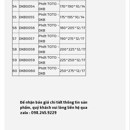
Phớt TOTO -
54
DKB0054
170*190*10/14
DKB
Phớt TOTO -
55
DKB0055
175*195*10/14
DKB
Phớt TOTO -
56
DKB0056
180*205*12/17
DKB
Phớt TOTO -
57
DKB0057
190*215*12/17
DKB
Phớt TOTO -
58
DKB0058
200*225*12/17
DKB
Phớt TOTO -
59
DKB0059
225*250*12/17
DKB
Phớt TOTO -
60
DKB0060
250*275*12/17
DKB
Để nhận báo giá chi tiết thông tin sản
phẩm, quý khách vui lòng liên hệ qua
zalo : 098.245.9229