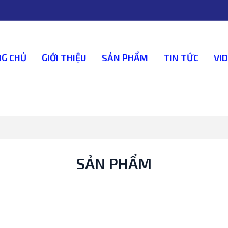
G CHỦ
GIỚI THIỆU
SẢN PHẨM
TIN TỨC
VI
SẢN PHẨM