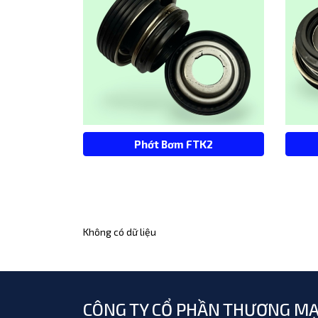
Phớt Bơm FTK2
Không có dữ liệu
CÔNG TY CỔ PHẦN THƯƠNG MẠ