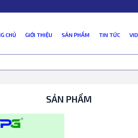
G CHỦ
GIỚI THIỆU
SẢN PHẨM
TIN TỨC
VI
SẢN PHẨM