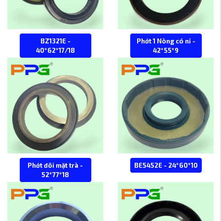
BZ1321E -
Phớt 1 Nòng có nỉ -
40*62*17/18
42*55*9
Phớt đôi mặt trà -
BE5452E - 24*60*10
52*77*18