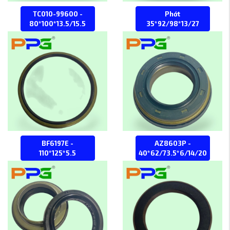
TC010-99600 -
Phớt
80*100*13.5/15.5
35*92/98*13/27
BF6197E -
AZ8603P -
110*125*5.5
40*62/73.5*6/14/20