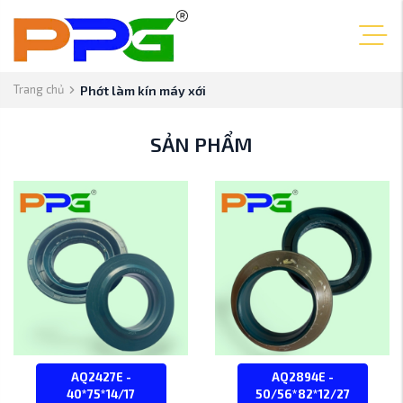
Trang chủ
Phớt làm kín máy xới
SẢN PHẨM
AQ2427E -
AQ2894E -
40*75*14/17
50/56*82*12/27