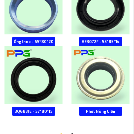
Ống Inox - 65*80*20
AE3072F - 55*85*14
BQ6831E - 57*80*15
Phớt Nòng Liền