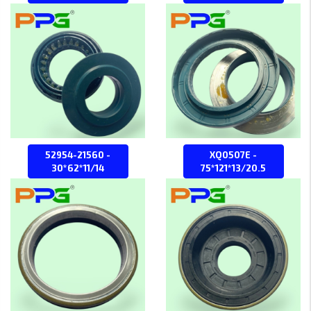
52954-21560 -
XQ0507E -
30*62*11/14
75*121*13/20.5