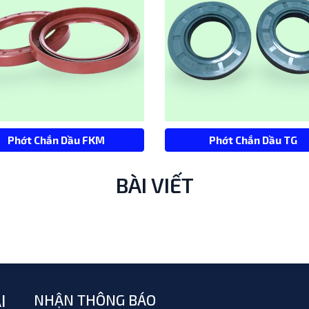
Phớt Chắn Dầu FKM
Phớt Chắn Dầu TG
BÀI VIẾT
I
NHẬN THÔNG BÁO