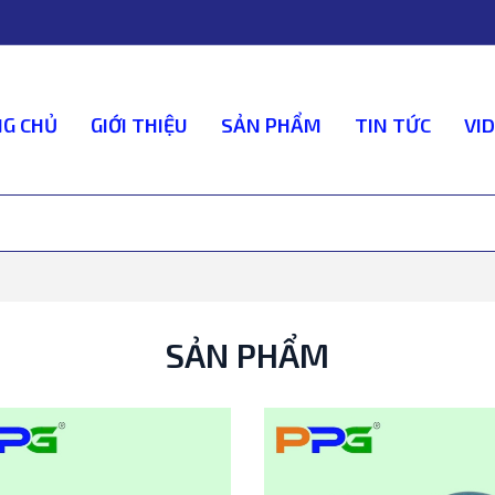
G CHỦ
GIỚI THIỆU
SẢN PHẨM
TIN TỨC
VI
SẢN PHẨM