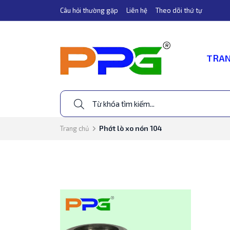
Câu hỏi thường gặp
Liên hệ
Theo dõi thứ tự
TRAN
Phớt lò xo nón 104
Trang chủ