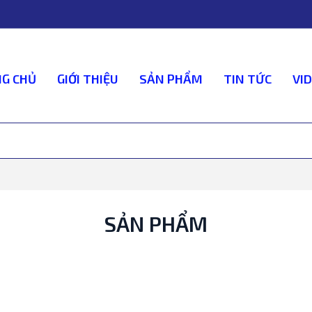
G CHỦ
GIỚI THIỆU
SẢN PHẨM
TIN TỨC
VI
SẢN PHẨM