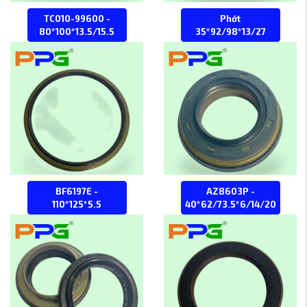
TC010-99600 -
Phớt
80*100*13.5/15.5
35*92/98*13/27
BF6197E -
AZ8603P -
110*125*5.5
40*62/73.5*6/14/20