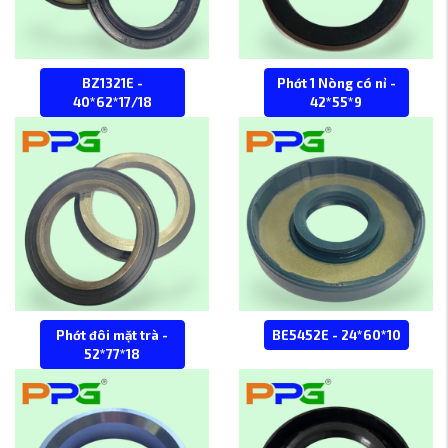
BZ1321E -
Phớt 1 Nòng có nỉ -
40*62*17/18
42*55*9
Phớt đôi mặt trà -
BE5452E - 24*60*10
52*77*18