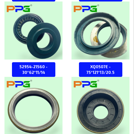
52954-21560 -
XQ0507E -
30*62*11/14
75*121*13/20.5