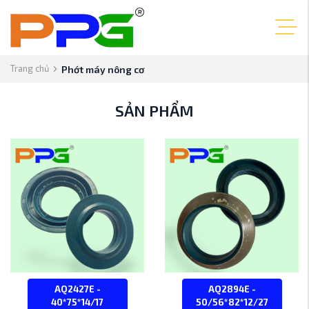
Trang chủ
Phớt máy nông cơ
SẢN PHẨM
AQ2427E -
AQ2894E -
40*75*14/17
50/56*82*12/27