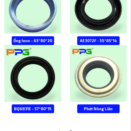
Ống Inox - 65*80*20
AE3072F - 55*85*14
BQ6831E - 57*80*15
Phớt Nòng Liền