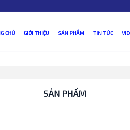
G CHỦ
GIỚI THIỆU
SẢN PHẨM
TIN TỨC
VI
SẢN PHẨM