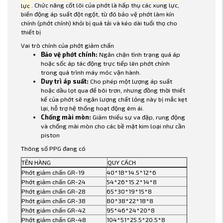
lực
. Chức năng cốt lõi của phớt là hấp thụ các xung lực,
biến động áp suất đột ngột, từ đó bảo vệ phớt làm kín
chính (phớt chính) khỏi bị quá tải và kéo dài tuổi thọ cho
thiết bị
Vai trò chính của phớt giảm chấn
Bảo vệ phớt chính:
Ngăn chặn tình trạng quá áp
hoặc sốc áp tác động trực tiếp lên phớt chính
trong quá trình máy móc vận hành.
Duy trì áp suất:
Cho phép một lượng áp suất
hoặc dầu lọt qua để bôi trơn, nhưng đồng thời thiết
kế của phớt sẽ ngăn lượng chất lỏng này bị mắc kẹt
lại, hỗ trợ hệ thống hoạt động êm ái.
Chống mài mòn:
Giảm thiểu sự va đập, rung động
và chống mài mòn cho các bề mặt kim loại như cần
piston
Thông số PPG đang có
TÊN HÀNG
QUY CÁCH
Phớt giảm chấn GR-19
40*18*14.5*12*6
Phớt giảm chấn GR-24
54*26*15.2*14*8
Phớt giảm chấn GR-28
65*30*19*15*8
Phớt giảm chấn GR-38
80*38*22*18*8
Phớt giảm chấn GR-42
95*46*24*20*8
Phớt giảm chấn GR-48
104*51*25.5*20.5*8