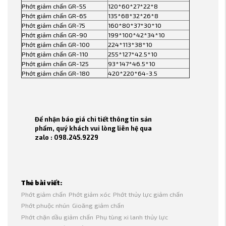
Phớt giảm chấn GR-55
120*60*27*22*8
Phớt giảm chấn GR-65
135*68*32*26*8
Phớt giảm chấn GR-75
160*80*37*30*10
Phớt giảm chấn GR-90
199*100*42*34*10
Phớt giảm chấn GR-100
224*113*38*10
Phớt giảm chấn GR-110
255*127*42.5*10
Phớt giảm chấn GR-125
93*147*46.5*10
Phớt giảm chấn GR-180
420*220*64-3.5
Để nhận báo giá chi tiết thông tin sản
phẩm, quý khách vui lòng liên hệ qua
zalo : 098.245.9229
Thẻ bài viết:
Phớt giảm chấn
Phớt giảm xóc
Phớt thủy lực giảm chấn
Phớt phuộc nhún
Gioăng giảm chấn
Phớt chặn dầu giảm chấn
Phụ tùng xi lanh thủy lực