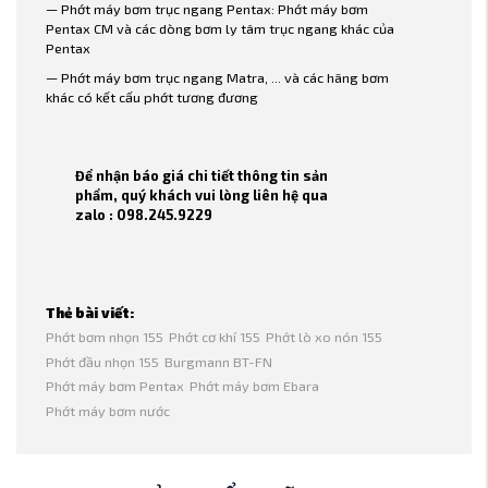
— Phớt máy bơm trục ngang Pentax: Phớt máy bơm
Pentax CM và các dòng bơm ly tâm trục ngang khác của
Pentax
— Phớt máy bơm trục ngang Matra, ... và các hãng bơm
khác có kết cấu phớt tương đương
Để nhận báo giá chi tiết thông tin sản
phẩm, quý khách vui lòng liên hệ qua
zalo : 098.245.9229
Thẻ bài viết:
Phớt bơm nhọn 155
Phớt cơ khí 155
Phớt lò xo nón 155
Phớt đầu nhọn 155
Burgmann BT-FN
Phớt máy bơm Pentax
Phớt máy bơm Ebara
Phớt máy bơm nước