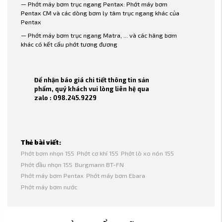
— Phớt máy bơm trục ngang Pentax: Phớt máy bơm
Pentax CM và các dòng bơm ly tâm trục ngang khác của
Pentax
— Phớt máy bơm trục ngang Matra, ... và các hãng bơm
khác có kết cấu phớt tương đương
Để nhận báo giá chi tiết thông tin sản
phẩm, quý khách vui lòng liên hệ qua
zalo : 098.245.9229
Thẻ bài viết:
Phớt bơm nhọn 155
Phớt cơ khí 155
Phớt lò xo nón 155
Phớt đầu nhọn 155
Burgmann BT-FN
Phớt máy bơm Pentax
Phớt máy bơm Ebara
Phớt máy bơm nước