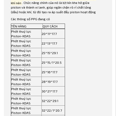
khí nén
. Chức năng chính của nó là bịt kín khe hở giữa
piston và thành xi lanh, giúp ngăn chặn rò rỉ chất lỏng
(dầu) hoặc khí, từ đó tạo ra áp suất đẩy piston hoạt động
Các thông số PPG đang có
TÊN HÀNG
QUY CÁCH
Phớt thuỷ lực
20*11*17.7
Piston-KDAS
Phớt thuỷ lực
22*13*17.7
Piston-KDAS
Phớt thuỷ lực
25*15*29.1
Piston-KDAS
Phớt thuỷ lực
25*15/1*20.5
Piston-KDAS
Phớt thuỷ lực
25*16*17.7
Piston-KDAS
Phớt thuỷ lực
28*19*17.7
Piston-KDAS
Phớt thuỷ lực
30*21*17.7
Piston-KDAS
Phớt thuỷ lực
32*22*29.1
Piston-KDAS
Phớt thuỷ lực
32*22/1*20.7
Piston-KDAS