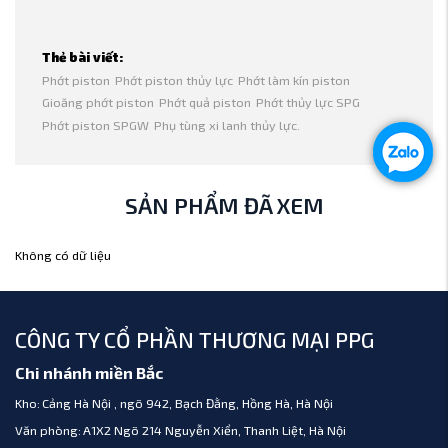
Thẻ bài viết:
Phớt piston
Phớt piston thủy lực
Phớt làm kín piston
Gioăng phớt piston
Phớt quả piston
Phớt thủy lực SPG
Phớt piston SPGW
Phụ tùng xi lanh thủy lực.
SẢN PHẨM ĐÃ XEM
Không có dữ liệu
CÔNG TY CỔ PHẦN THƯƠNG MẠI PPG
Chi nhánh miền Bắc
Kho:
Cảng Hà Nội , ngõ 942, Bạch Đằng, Hồng Hà, Hà Nội
Văn phòng:
A1X2 Ngõ 214 Nguyễn Xiển, Thanh Liệt, Hà Nội