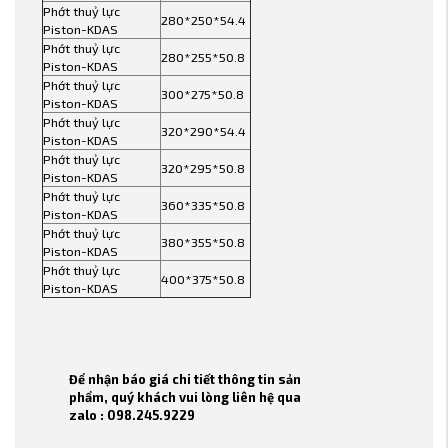
Phớt thuỷ lực
280*250*54.4
Piston-KDAS
Phớt thuỷ lực
280*255*50.8
Piston-KDAS
Phớt thuỷ lực
300*275*50.8
Piston-KDAS
Phớt thuỷ lực
320*290*54.4
Piston-KDAS
Phớt thuỷ lực
320*295*50.8
Piston-KDAS
Phớt thuỷ lực
360*335*50.8
Piston-KDAS
Phớt thuỷ lực
380*355*50.8
Piston-KDAS
Phớt thuỷ lực
400*375*50.8
Piston-KDAS
Để nhận báo giá chi tiết thông tin sản
phẩm, quý khách vui lòng liên hệ qua
zalo : 098.245.9229