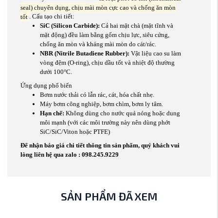
seal) chuyên dụng, chịu mài mòn cực cao và chống ăn mòn
tốt
. Cấu tạo chi tiết:
SiC (Silicon Carbide):
Cả hai mặt chà (mặt tĩnh và
mặt động) đều làm bằng gốm chịu lực, siêu cứng,
chống ăn mòn và kháng mài mòn do cát/rác.
NBR (Nitrile Butadiene Rubber):
Vật liệu cao su làm
vòng đệm (O-ring), chịu dầu tốt và nhiệt độ thường
dưới 100°C.
Ứng dụng phổ biến
Bơm nước thải có lẫn rác, cát, hóa chất nhẹ.
Máy bơm công nghiệp, bơm chìm, bơm ly tâm.
Hạn chế:
Không dùng cho nước quá nóng hoặc dung
môi mạnh (với các môi trường này nên dùng phớt
SiC/SiC/Viton hoặc PTFE)
Để nhận báo giá chi tiết thông tin sản phẩm, quý khách vui
lòng liên hệ qua zalo : 098.245.9229
SẢN PHẨM ĐÃ XEM