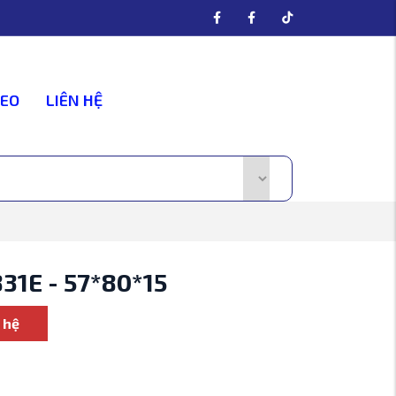
DEO
LIÊN HỆ
31E - 57*80*15
 hệ