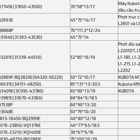
Máy Kubota
7745E(37650-43500)
35*58*13/17
dầu cầu tr
Phớt trục 
Q2693E
45*75*14/17
L2601 và L
Q8868P
70*111.3*12/24
3164E(31393-43530)
45*75*14
Phớt đùi s
L2201DT, L1
3201E(31339-44510)
52*85*16/19
L1-185, L1-
L1-215, L1-
L2202
Q2869F/BQ2820E(6A320-56220)
50*72*10/17
KUBOTA M
6031E(3A151-48250)
85*131*13/20.5
Kubota M9
Q3409E(3C095-43780)
65*90*13/19
KUBOTA
Q3981E(33670-43360)
60*84*9/18.5
Q7538P
60*90*13/20
Q3048E
50*79*10/20
8813-16450/BQ2999E
40*80*12/18
T070-23850/XQ1376E
40*77*9.5/18.5
T070-23210/XQ1400E
30*67*9/16
6830-48250/BQ2981E
75*100*10/19