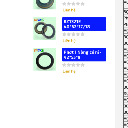
A
Liên hệ
B
Ph
BZ1321E -
Ph
40*62*17/18
A
B
Liên hệ
B
A
Phớt 1 Nòng có nỉ -
A
42*55*9
A
AQ
Liên hệ
A
A
BQ
X
A
B
B
A
A