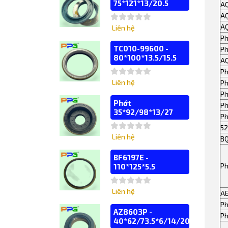
75*121*13/20.5
A
A
A
Liên hệ
Ph
TC010-99600 -
Ph
80*100*13.5/15.5
A
Ph
Liên hệ
Ph
Ph
Phớt
Ph
35*92/98*13/27
Ph
52
Liên hệ
B
BF6197E -
Ph
110*125*5.5
Liên hệ
A
Ph
AZ8603P -
Ph
40*62/73.5*6/14/20