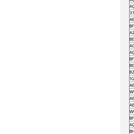
A
37
A
BF
A
B
A
A
B
B
B
1
A
W9
A
A
W
BF
A
BH