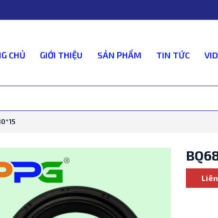
G CHỦ
GIỚI THIỆU
SẢN PHẨM
TIN TỨC
VI
80*15
BQ68
Liên