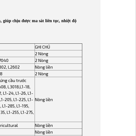
 giúp chịu được ma sát liên tục, nhiệt độ
GHI CHÚ
2 Nòng
7040
2 Nòng
802, L2602
Nòng liền
88
2 Nòng
đứng cầu trước
08, L3018,L1-18,
, L1-24, L1-26, L1-
L1-205, L1-225, L1-
Nòng liền
, L1-285, L1-195,
235, L1-255, L1-275,
icultural
Nòng liền
Nòng liền