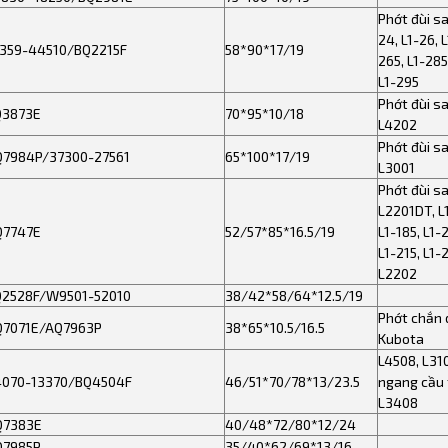
Phớt đùi sa
24, L1-26, L
359-44510/BQ2215F
58*90*17/19
265, L1-285
L1-295
Phớt đùi s
Q3873E
70*95*10/18
L4202
Phớt đùi s
Q7984P/37300-27561
65*100*17/19
L3001
Phớt đùi s
L2201DT, L1
Q7747E
52/57*85*16.5/19
L1-185, L1-
L1-215, L1-
L2202
Q2528F/W9501-52010
38/42*58/64*12.5/19
Phớt chắn 
Q7071E/AQ7963P
38*65*10.5/16.5
Kubota
L4508, L310
4070-13370/BQ4504F
46/51*70/78*13/23.5
ngang cầu 
L3408
Q7383E
40/48*72/80*12/24
Q7985P
35/40*62/69*13/16