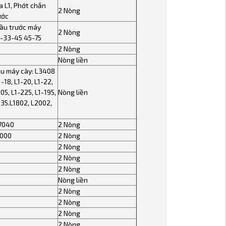
 L1, Phớt chắn
2 Nòng
ước
cầu trước máy
2 Nòng
1-33-45 45-75
2 Nòng
Nòng liền
au máy cày: L3408
-18, L1-20, L1-22,
205, L1-225, L1-195,
Nòng liền
235.L1802, L2002,
7040
2 Nòng
000
2 Nòng
2 Nòng
2 Nòng
2 Nòng
Nòng liền
2 Nòng
2 Nòng
2 Nòng
2 Nòng