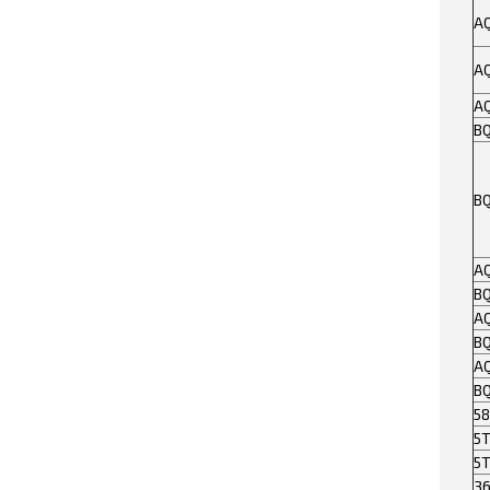
AQ
A
A
BQ
BQ
A
BQ
A
B
A
B
5
5
5
3