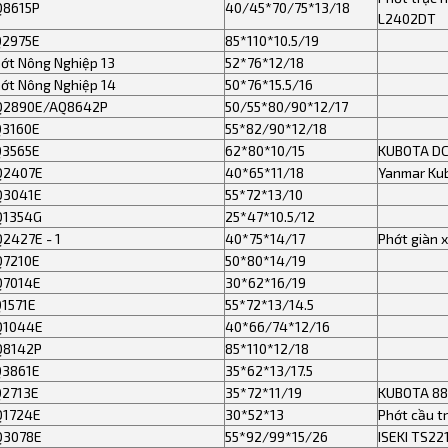
Q8615P
40/45*70/75*13/18
L2402DT
Q2975E
85*110*10.5/19
ớt Nông Nghiệp 13
52*76*12/18
ớt Nông Nghiệp 14
50*76*15.5/16
Q2890E/AQ8642P
50/55*80/90*12/17
Q3160E
55*82/90*12/18
Q3565E
62*80*10/15
KUBOTA DC
Q2407E
40*65*11/18
Yanmar Ku
Q3041E
55*72*13/10
Q1354G
25*47*10.5/12
2427E - 1
40*75*14/17
Phớt giàn x
Q7210E
50*80*14/19
Q7014E
30*62*16/19
1571E
55*72*13/14.5
Q1044E
40*66/74*12/16
Q8142P
85*110*12/18
Q3861E
35*62*13/17.5
Q2713E
35*72*11/19
KUBOTA 8
Q1724E
30*52*13
Phớt cầu t
Q3078E
55*92/99*15/26
ISEKI TS22