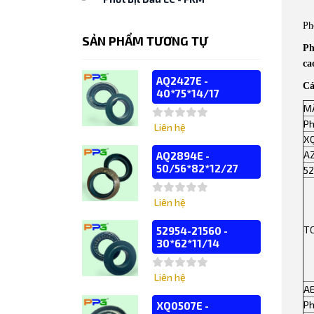
Ph
SẢN PHẨM TƯƠNG TỰ
Ph
ca
AQ2427E -
Cá
40*75*14/17
M
Ph
Liên hệ
X
A
AQ2894E -
50/56*82*12/27
52
Liên hệ
T
52954-21560 -
30*62*11/14
Liên hệ
A
Ph
XQ0507E -