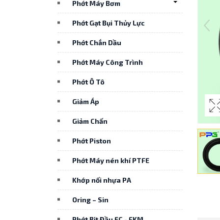
Phớt Máy Bơm
Phớt Gạt Bụi Thủy Lực
Phớt Chắn Dầu
Phớt Máy Công Trình
Phớt Ô Tô
Giảm Áp
Giảm Chấn
Phớt Piston
Phớt Máy nén khí PTFE
Khớp nối nhựa PA
Oring – Sin
Phớt Bịt Đầu EC - FKM