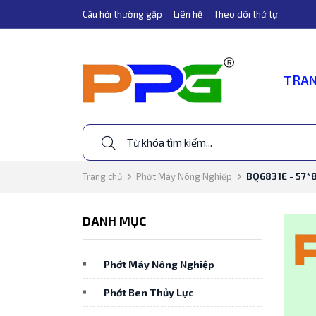
Câu hỏi thường gặp
Liên hệ
Theo dõi thứ tự
TRAN
BQ6831E - 57*
Trang chủ
Phớt Máy Nông Nghiệp
DANH MỤC
Phớt Máy Nông Nghiệp
Phớt Ben Thủy Lực