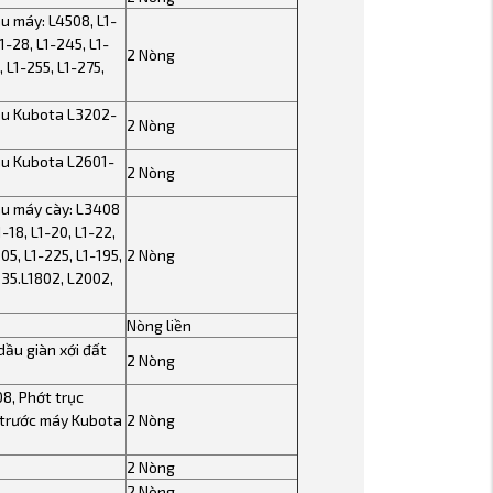
u máy: L4508, L1-
1-28, L1-245, L1-
2 Nòng
, L1-255, L1-275,
au Kubota L3202-
2 Nòng
au Kubota L2601-
2 Nòng
au máy cày: L3408
-18, L1-20, L1-22,
205, L1-225, L1-195,
2 Nòng
235.L1802, L2002,
Nòng liền
dầu giàn xới đất
2 Nòng
8, Phớt trục
trước máy Kubota
2 Nòng
2 Nòng
2 Nòng