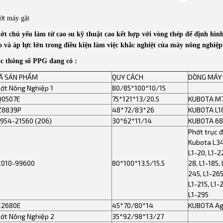
ớt máy gặt
ớt chủ yếu làm từ cao su kỹ thuật cao kết hợp với vòng thép để định hình,
o và áp lực lớn trong điều kiện làm việc khắc nghiệt của máy nông nghiệp
c thông số PPG đang có :
Ã SẢN PHẨM
QUY CÁCH
DÒNG MÁY
ớt Nông Nghiệp 1
80/85*100*10/15
Q0507E
75*121*13/20.5
KUBOTA M
Z8839P
48*72/83*26
KUBOTA L1
954-21560 (206)
30*62*11/14
KUBOTA 6
Phớt trục 
Kubota L34
L1-20, L1-22
C010-99600
80*100*13.5/15.5
28, L1-185, 
245, L1-265
L1-215, L1-
L1-295
E2680E
45*70/80*14
KUBOTA Agr
ớt Nông Nghiệp 2
35*92/98*13/27