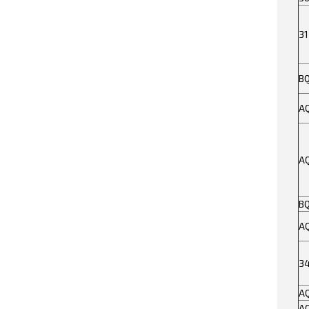
31
B
A
A
B
A
3
A
A