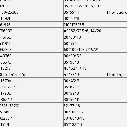
Q2070E
35/39*52/58*16/19.5
150-25360
35*55*11
Phớt đuôi 
E1692E
30*47*8
6197E
110*125*5.5
Z8603P
40*62/73.5*6/14/20
E4516E
20*60*10
G3191E
60*75*6
Q3250E
60*100/108.7*15/21
F4336E
80*90*5.5
E6657E
35*90*8
Z1321E
40*62*17/18
G896-0414-042
42*55*9
Phớt Trục 
E1679A
30*45*8
518-51211
35*62*7
E1720E
30*52*8
E8624P
38*56*11
9518-52201
52*77*18
5166E
90*100*5.2
Q8270P
50*68*8/19
1517F
85*102*13