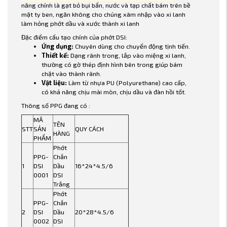
năng chính là gạt bỏ bụi bẩn, nước và tạp chất bám trên bề
mặt ty ben, ngăn không cho chúng xâm nhập vào xi lanh
làm hỏng phớt dầu và xước thành xi lanh
Đặc điểm cấu tạo chính của phớt DSI:
Ứng dụng:
Chuyên dùng cho chuyển động tịnh tiến.
Thiết kế:
Dạng rãnh trong, lắp vào miệng xi lanh,
thường có gờ thép định hình bên trong giúp bám
chặt vào thành rãnh.
Vật liệu:
Làm từ nhựa PU (Polyurethane) cao cấp,
có khả năng chịu mài mòn, chịu dầu và đàn hồi tốt.
Thông số PPG đang có :
MÃ
TÊN
STT
SẢN
QUY CÁCH
HÀNG
PHẨM
Phớt
PPG-
Chắn
1
DSI
Dầu
16*24*4.5/6
0001
DSI
Trắng
Phớt
PPG-
Chắn
2
DSI
Dầu
20*28*4.5/6
0002
DSI