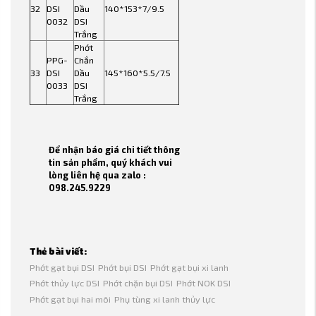
32
DSI
Dầu
140*153*7/9.5
0032
DSI
Trắng
Phớt
PPG-
Chắn
33
DSI
Dầu
145*160*5.5/7.5
0033
DSI
Trắng
Để nhận báo giá chi tiết thông
tin sản phẩm, quý khách vui
lòng liên hệ qua zalo :
098.245.9229
Thẻ bài viết:
Phớt gạt bụi DSI
Phớt bụi DSI
Phớt gạt bụi xi lanh
Phớt thủy lực DSI
Phớt chặn bụi DSI
Phớt NOK DSI
Phớt gạt bụi hai môi
Phụ tùng xi lanh thủy lực