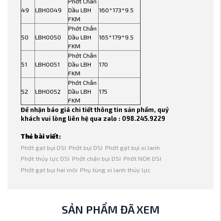
Phớt Chắn
49
LBH0049
Dầu LBH
160*173*9.5
FKM
Phớt Chắn
50
LBH0050
Dầu LBH
165*179*9.5
FKM
Phớt Chắn
51
LBH0051
Dầu LBH
170
FKM
Phớt Chắn
52
LBH0052
Dầu LBH
175
FKM
Để nhận báo giá chi tiết thông tin sản phẩm, quý
khách vui lòng liên hệ qua zalo : 098.245.9229
Thẻ bài viết:
Phớt gạt bụi DSI
Phớt bụi DSI
Phớt gạt bụi xi lanh
Phớt thủy lực DSI
Phớt chặn bụi DSI
Phớt NOK DSI
Phớt gạt bụi hai môi
Phụ tùng xi lanh thủy lực
SẢN PHẨM ĐÃ XEM