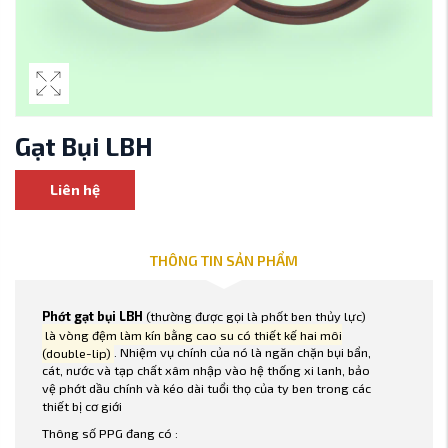
Gạt Bụi LBH
Liên hệ
THÔNG TIN SẢN PHẨM
Phớt gạt bụi LBH
(thường được gọi là phốt ben thủy lực)
là vòng đệm làm kín bằng cao su có thiết kế hai môi
(double-lip)
. Nhiệm vụ chính của nó là ngăn chặn bụi bẩn,
cát, nước và tạp chất xâm nhập vào hệ thống xi lanh, bảo
vệ phớt dầu chính và kéo dài tuổi thọ của ty ben trong các
thiết bị cơ giới
Thông số PPG đang có :